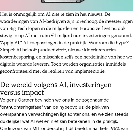
Het is onmogelijk om AI niet te zien in het nieuws. De
waarderingen van AI-bedrijven zijn torenhoog, de investeringen
van Big Tech lopen in de miljarden en Europa zelf zet nu ook
stevig in op AI met ruim €1 miljard aan investeringen genaamd:
“Apply AI,” AI-toepassingen in de praktijk. Waarom die hype?
Simpel: AI belooft productiviteit, nieuwe klantinteracties,
kostenbesparing, en misschien zelfs een herdefinitie van hoe we
digitale waarde leveren. Toch worden organisaties inmiddels
geconfronteerd met de realiteit van implementatie.
De wereld volgens AI, investeringen
versus impact
Volgens Gartner bevinden we ons in de zogenaamde
"ontnuchteringsfase" van de hypecyclus: de piek van
overspannen verwachtingen ligt achter ons, en we zien steeds
duidelijker wat AI wel en niet kan betekenen in de praktijk.
Onderzoek van MIT onderschrijft dit beeld; maar liefst 95% van