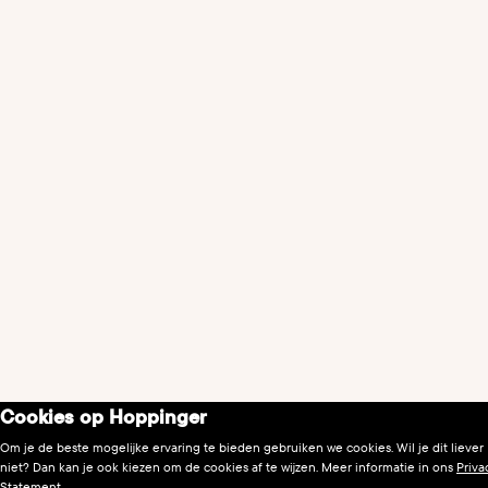
Cookies op Hoppinger
Om je de beste mogelijke ervaring te bieden gebruiken we cookies. Wil je dit liever
niet? Dan kan je ook kiezen om de cookies af te wijzen. Meer informatie in ons
Priva
Statement
.