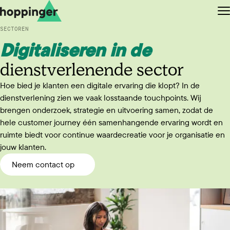
Ga naar de content
Ga naar de footer
O
SECTOREN
Digitaliseren in de
dienstverlenende sector
Hoe bied je klanten een digitale ervaring die klopt? In de
EN
NL
dienstverlening zien we vaak losstaande touchpoints. Wij
brengen onderzoek, strategie en uitvoering samen, zodat de
hele customer journey één samenhangende ervaring wordt en
ruimte biedt voor continue waardecreatie voor je organisatie en
jouw klanten.
Neem contact op