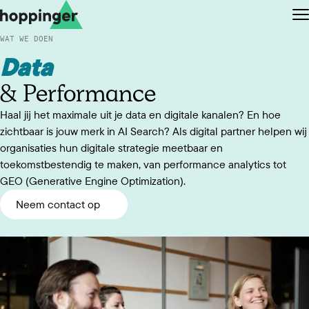
Ga naar de content
Ga naar de footer
O
WAT WE DOEN
Data
& Performance
Haal jij het maximale uit je data en digitale kanalen? En hoe
EN
NL
zichtbaar is jouw merk in AI Search? Als digital partner helpen wij
organisaties hun digitale strategie meetbaar en
toekomstbestendig te maken, van performance analytics tot
GEO (Generative Engine Optimization).
Neem contact op