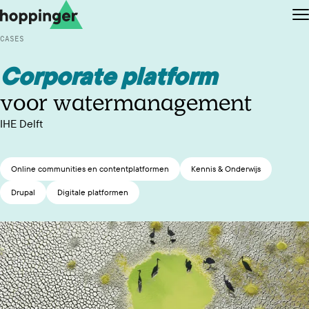
Ga naar de content
Ga naar de footer
O
CASES
Corporate platform
voor watermanagement
IHE Delft
EN
NL
Online communities en contentplatformen
Kennis & Onderwijs
Drupal
Digitale platformen